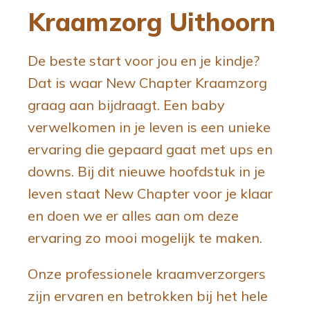
g
n
Kraamzorg Uithoorn
a
t
t
e
De beste start voor jou en je kindje?
i
n
Dat is waar New Chapter Kraamzorg
e
t
graag aan bijdraagt. Een baby
verwelkomen in je leven is een unieke
ervaring die gepaard gaat met ups en
downs. Bij dit nieuwe hoofdstuk in je
leven staat New Chapter voor je klaar
en doen we er alles aan om deze
ervaring zo mooi mogelijk te maken.
Onze professionele kraamverzorgers
zijn ervaren en betrokken bij het hele