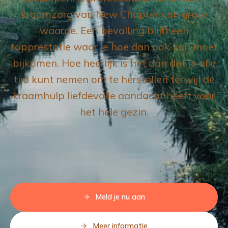
kraamzorg van New Chapter van grote
waarde. Een bevalling blijft een
topprestatie waar je hoe dan ook van moet
bijkomen. Hoe heerlijk is het dan dat je alle
tijd kunt nemen om te herstellen terwijl de
kraamhulp liefdevolle aandacht heeft voor
het hele gezin.
Meld je nu aan
Meer informatie