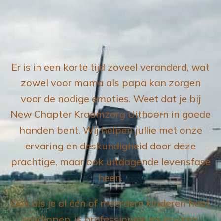
Er is in een korte tijd zoveel veranderd, wat
zowel voor mama als papa kan zorgen
voor de nodige emoties. Weet dat je bij
New Chapter Kraamzorg Uithoorn in goede
handen bent. Wij helpen jullie met onze
ervaring en deskundigheid door deze
prachtige, maar ook uitdagende levensfase
heen.
Ook als je al één of meerdere kinderen hebt
rondlopen, is professionele en ervaren