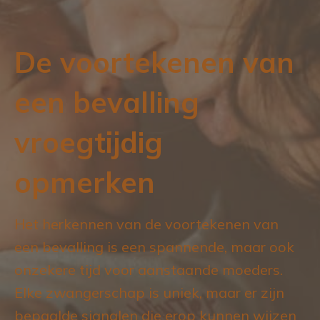
g
n
a
t
De voortekenen van
t
e
i
n
een bevalling
e
t
vroegtijdig
opmerken
Het herkennen van de voortekenen van
een bevalling is een spannende, maar ook
onzekere tijd voor aanstaande moeders.
Elke zwangerschap is uniek, maar er zijn
bepaalde signalen die erop kunnen wijzen