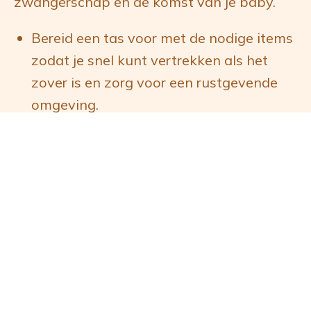
zwangerschap en de komst van je baby.
Bereid een tas voor met de nodige items
zodat je snel kunt vertrekken als het
zover is en zorg voor een rustgevende
omgeving.
Zorg ervoor dat je de telefoonnummers
van je verloskundige of gynaecoloog, het
ziekenhuis en je partner of
steunpersoon bij de hand hebt.
Bel jezorgverlener wanneer je weeën
regelmatig komen (elke 5 minuten
gedurende een uur), je vliezen zijn
gebroken, je hevige bloedingen hebt en
je de baby minder voelt bewegen.