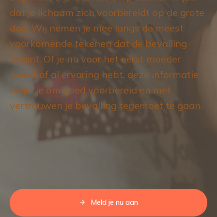
dat je lichaam zich voorbereidt op de grote
dag. Wij nemen je mee langs de meest
voorkomende tekenen dat de bevalling
begint. Of je nu voor het eerst moeder
wordt of al ervaring hebt, deze informatie
helpt je om goed voorbereid en met
vertrouwen je bevalling tegemoet te gaan.
Meld je nu aan