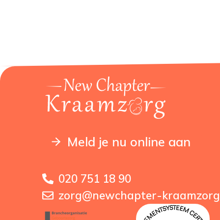
Meld je nu online aan
020 751 18 90
zorg@newchapter-kraamzorg.