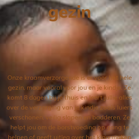
gezin
Onze kraamverzorgende is er voor het hele
gezin, maar vooral voor jou en je kindje. Ze
komt 8 dagen bij je thuis en leert jullie alles
over de verzorging van je kindje zoals luiers
verschonen, veilig slapen en badderen. Ze
helpt jou om de borstvoeding op gang te
helpen of geeft uitleg over het klaarmaken