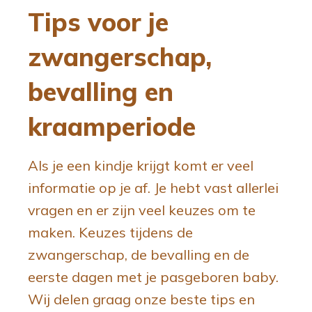
g
n
Tips voor je
a
t
zwangerschap,
t
e
i
n
bevalling en
e
t
kraamperiode
Als je een kindje krijgt komt er veel
informatie op je af. Je hebt vast allerlei
vragen en er zijn veel keuzes om te
maken. Keuzes tijdens de
zwangerschap, de bevalling en de
eerste dagen met je pasgeboren baby.
Wij delen graag onze beste tips en